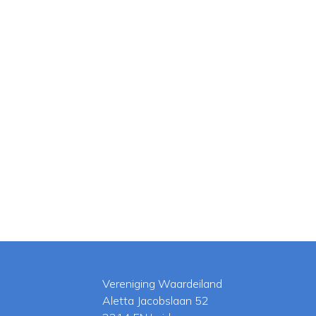
Vereniging Waardeiland
Aletta Jacobslaan 52