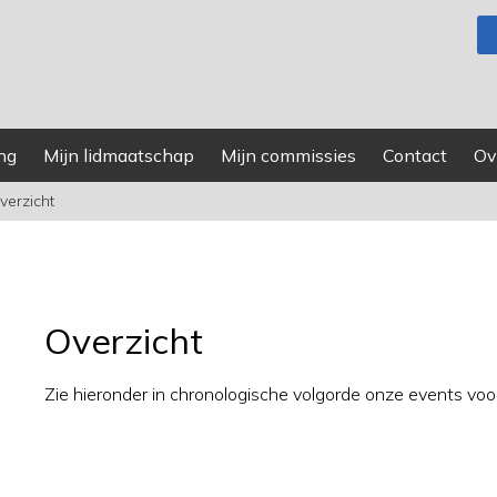
ng
Mijn lidmaatschap
Mijn commissies
Contact
Ov
verzicht
Overzicht
Zie hieronder in chronologische volgorde onze events voor 