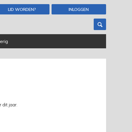
LID WORDEN?
INLOGGEN
erig
dit jaar.
⌄