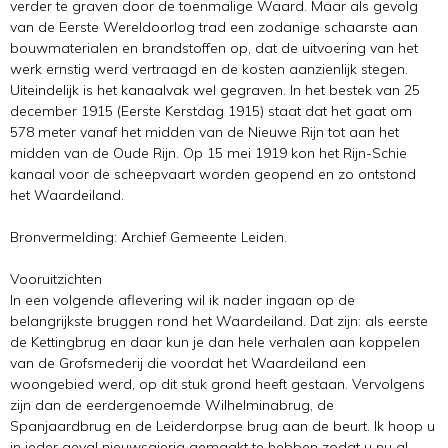
verder te graven door de toenmalige Waard. Maar als gevolg
van de Eerste Wereldoorlog trad een zodanige schaarste aan
bouwmaterialen en brandstoffen op, dat de uitvoering van het
werk ernstig werd vertraagd en de kosten aanzienlijk stegen.
Uiteindelijk is het kanaalvak wel gegraven. In het bestek van 25
december 1915 (Eerste Kerstdag 1915) staat dat het gaat om
578 meter vanaf het midden van de Nieuwe Rijn tot aan het
midden van de Oude Rijn. Op 15 mei 1919 kon het Rijn-Schie
kanaal voor de scheepvaart worden geopend en zo ontstond
het Waardeiland.
Bronvermelding: Archief Gemeente Leiden.
Vooruitzichten
In een volgende aflevering wil ik nader ingaan op de
belangrijkste bruggen rond het Waardeiland. Dat zijn: als eerste
de Kettingbrug en daar kun je dan hele verhalen aan koppelen
van de Grofsmederij die voordat het Waardeiland een
woongebied werd, op dit stuk grond heeft gestaan. Vervolgens
zijn dan de eerdergenoemde Wilhelminabrug, de
Spanjaardbrug en de Leiderdorpse brug aan de beurt. Ik hoop u
in ieder geval nieuwsgierig gemaakt te hebben zodat u nu al