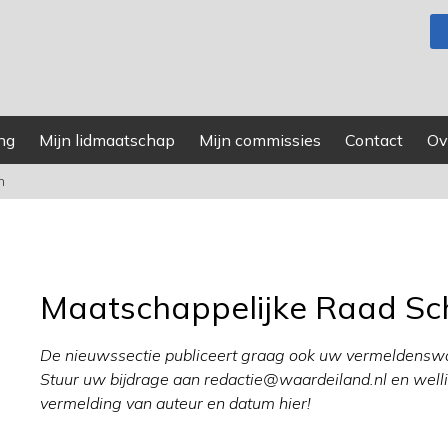
ng
Mijn lidmaatschap
Mijn commissies
Contact
Ov
n
Maatschappelijke Raad Sc
De nieuwssectie publiceert graag ook uw vermeldenswa
Stuur uw bijdrage aan redactie@waardeiland.nl en welli
vermelding van auteur en datum hier!