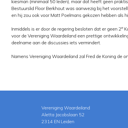
kiesman (minimaal 50 leden), maar dat heeft geen praktisc
Bestuurslid Floor Berkhout was aanwezig bij het voorstel
en hij zou ook voor Matt Poelmans gekozen hebben als h
e
Inmiddels is er door de regering besloten dat er geen 2
Ka
voor de Vereniging Waardeiland een prettige ontwikkeling
deelname aan de discussies iets vermindert.
Namens Vereniging Waardeiland zal Fred de Koning de ont
Vereniging Waardeiland
Aletta Jacobslaan 52
2314 EN Leiden