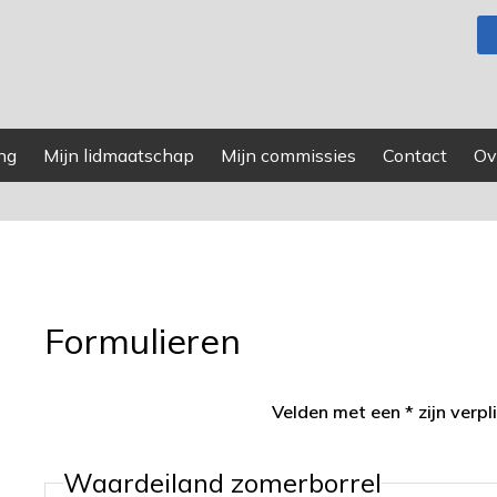
ng
Mijn lidmaatschap
Mijn commissies
Contact
Ov
Formulieren
Velden met een * zijn verpli
Waardeiland zomerborrel